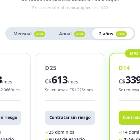
Precios en córdobas nicaragüenses · NIO
Mensual
Anual
2 años
-50%
-50%
-50%
D25
D14
3
613
33
C$
C$
/mes
/mes
$2.066/mes
Se renueva a C$1.226/mes
Se renueva
in riesgo
Contratar sin riesgo
Contrata
s
25 dominios
14 domi
espacio
90 GB de espacio
70 GB d