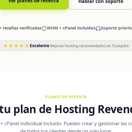
Ver planes de reventa
Hablar con soporte
+ reseñas verificadas
WHM + cPanel incluidos
Soporte priorit
★★★★★
Excelente
·
Mejores hosting recomendados en Trustpilot
PLANES DE REVENTA
 tu plan de Hosting Reve
cPanel individual incluido. Puedes crear y gestionar las 
de todos tus clientes desde un solo lugar.