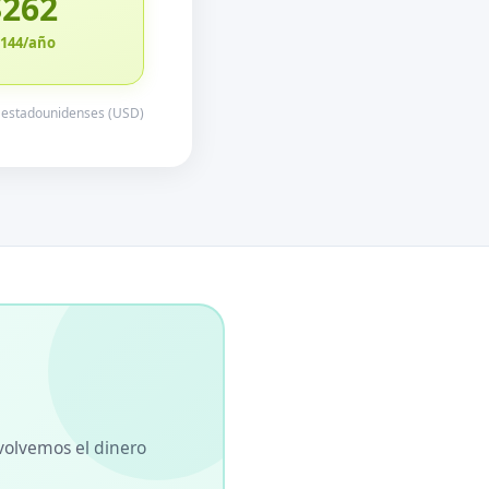
$262
3144/año
s estadounidenses (USD)
volvemos el dinero