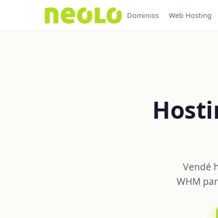
Dominios
Web Hosting
Hosti
Vendé h
WHM para 