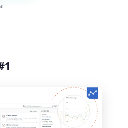
as
#1