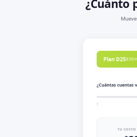
¿Cuánto 
Mueve 
Plan D25
$38/m
¿Cuántas cuentas v
1
TU COSTO 