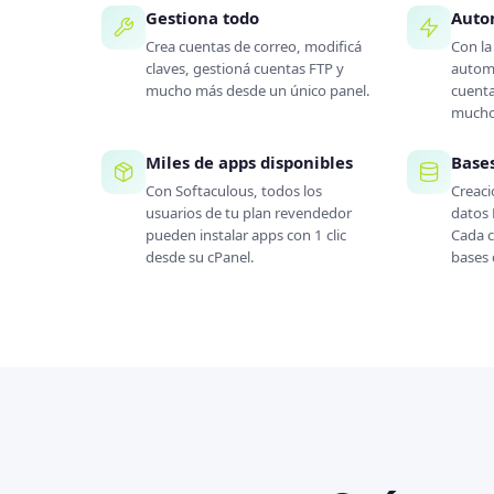
Gestiona todo
Auto
Crea cuentas de correo, modificá
Con l
claves, gestioná cuentas FTP y
automa
mucho más desde un único panel.
cuenta
mucho
Miles de apps disponibles
Base
Con Softaculous, todos los
Creaci
usuarios de tu plan revendedor
datos
pueden instalar apps con 1 clic
Cada c
desde su cPanel.
bases 