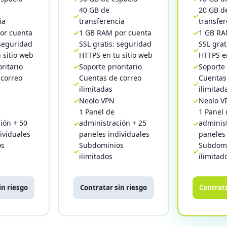
40 GB de
20 GB d
ia
transferencia
transfer
or cuenta
1 GB RAM por cuenta
1 GB RA
 seguridad
SSL gratis: seguridad
SSL grat
 sitio web
HTTPS en tu sitio web
HTTPS en
ritario
Soporte prioritario
Soporte 
 correo
Cuentas de correo
Cuentas
ilimitadas
ilimitad
Neolo VPN
Neolo V
1 Panel de
1 Panel 
ión + 50
administración + 25
administ
ividuales
paneles individuales
paneles 
os
Subdominios
Subdomi
ilimitados
ilimitad
in riesgo
Contratar sin riesgo
Contrata