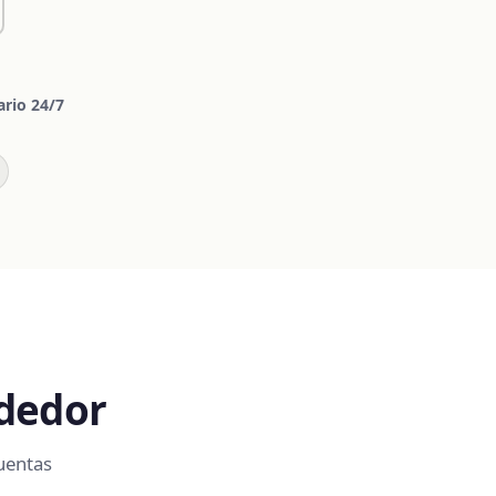
ario 24/7
ndedor
cuentas