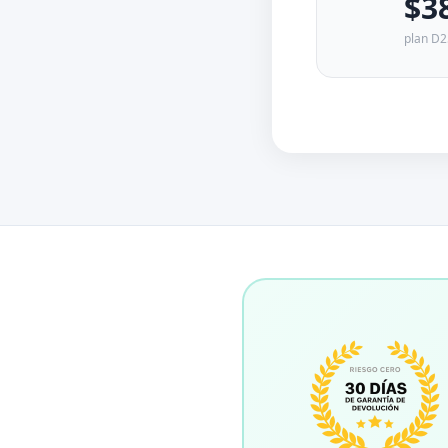
$3
plan D