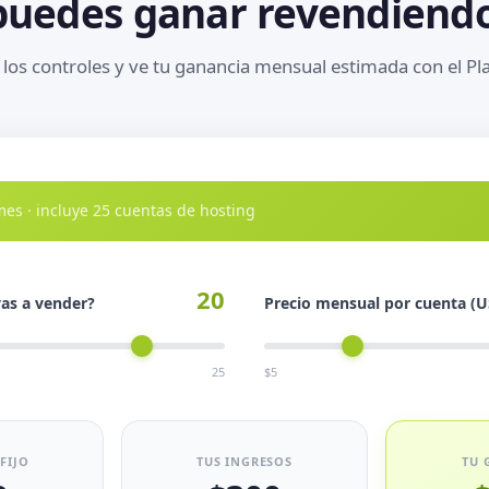
puedes ganar revendiendo
los controles y ve tu ganancia mensual estimada con el Pl
es · incluye 25 cuentas de hosting
20
as a vender?
Precio mensual por cuenta (U
25
$5
FIJO
TUS INGRESOS
TU 