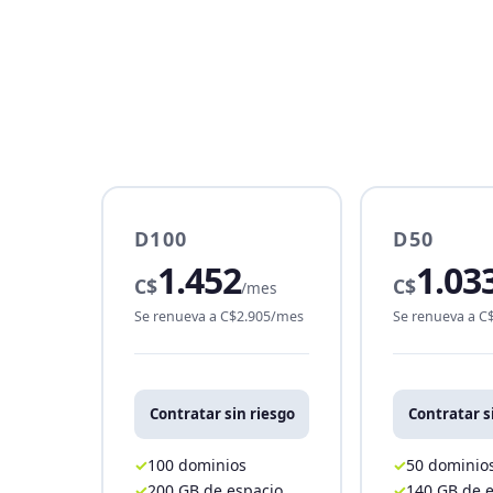
D100
D50
1.452
1.03
C$
C$
/mes
Se renueva a C$2.905/mes
Se renueva a C
Contratar sin riesgo
Contratar s
100 dominios
50 dominio
200 GB de espacio
140 GB de 