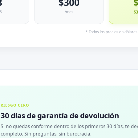
8
$300
25
/mes
$
* Todos los precios en dólare
RIESGO CERO
30 días de garantía de devolución
Si no quedas conforme dentro de los primeros 30 días, te de
completo. Sin preguntas, sin burocracia.