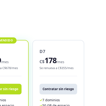
D7
9
178
C$
/mes
/mes
 a C$678/mes
Se renueva a C$355/mes
r sin riesgo
Contratar sin riesgo
nios
7 dominios
e espacio
50 GB de espacio