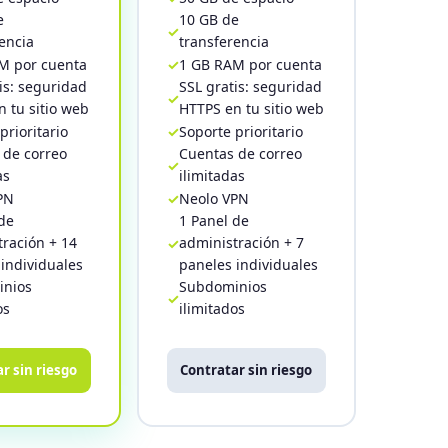
e
10 GB de
encia
transferencia
M por cuenta
1 GB RAM por cuenta
is: seguridad
SSL gratis: seguridad
 tu sitio web
HTTPS en tu sitio web
prioritario
Soporte prioritario
 de correo
Cuentas de correo
as
ilimitadas
PN
Neolo VPN
de
1 Panel de
ración + 14
administración + 7
individuales
paneles individuales
nios
Subdominios
os
ilimitados
r sin riesgo
Contratar sin riesgo