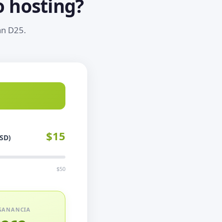
 hosting?
an D25.
$15
SD)
$50
GANANCIA