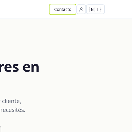
🇳🇮
Contacto
res en
cliente,
necesités.