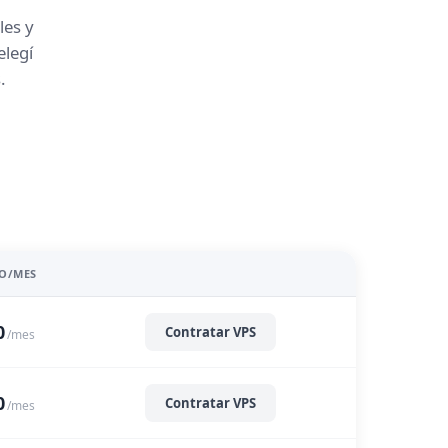
les y
elegí
.
IO/MES
0
Contratar VPS
/mes
0
Contratar VPS
/mes