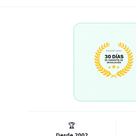
🏆
Desde 2002