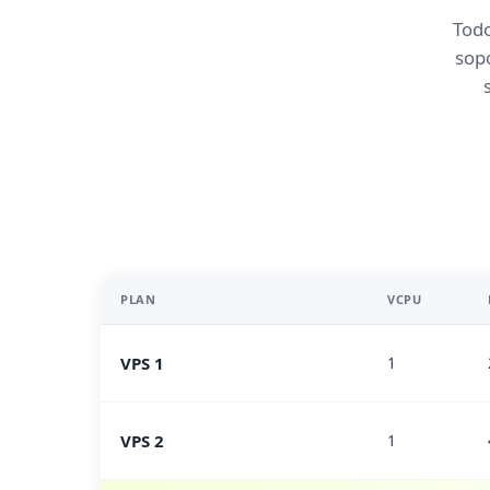
Todo
sopo
PLAN
VCPU
VPS 1
1
VPS 2
1