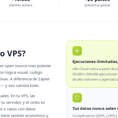
clientes activos
presencia global
io VPS?
Ejecuciones ilimitadas, 
ows open source mas potente
n8n Cloud cobra a partir de l
n logica visual, codigo
50.000 o 500.000 ejecuciones
ivas. A diferencia de Zapier
de alto volumen o agencias q
r — y eso cambia todo.
ales. En tu VPS, las
tu servidor, y el costo es
Tus datos nunca salen 
os o casos con datos
e tiene sentido economico y
Cumplimiento GDPR, LGPD y n