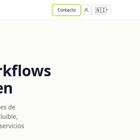
🇳🇮
Contacto
rkflows
en
tes de
luible,
servicios