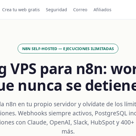
Crea tu web gratis
Seguridad
Correo
Afiliados
N8N SELF-HOSTED — EJECUCIONES ILIMITADAS
g VPS para n8n: wo
ue nunca se detien
la n8n en tu propio servidor y olvídate de los lími
iones. Webhooks siempre activos, PostgreSQL inc
iones con Claude, OpenAI, Slack, HubSpot y 400+ 
más.