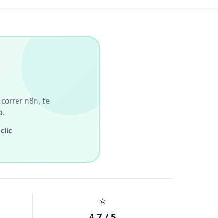
 correr n8n, te
a.
clic
⭐
4.7 / 5