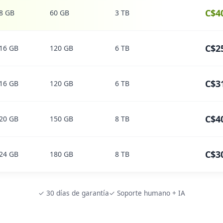
C$4
8 GB
60 GB
3 TB
C$2
16 GB
120 GB
6 TB
C$3
16 GB
120 GB
6 TB
C$4
20 GB
150 GB
8 TB
C$3
24 GB
180 GB
8 TB
✓ 30 días de garantía
✓ Soporte humano + IA