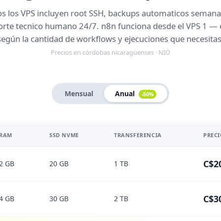
s los VPS incluyen root SSH, backups automaticos semana
rte tecnico humano 24/7. n8n funciona desde el VPS 1 — 
según la cantidad de workflows y ejecuciones que necesitas
Precios en córdobas nicaragüenses · NIO
Mensual
Anual
-50%
RAM
SSD NVME
TRANSFERENCIA
PREC
C$2
2 GB
20 GB
1 TB
C$3
4 GB
30 GB
2 TB