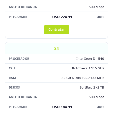
500 Mbps
USD 224.99
/mes
Contratar
S4
Intel Xeon-D 1540
8/16t — 2.1/2.6 GHz
32 GB DDR4 ECC 2133 MHz
SoftRaid 2×2 TB
500 Mbps
USD 184.99
/mes