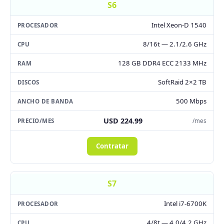
S6
Intel Xeon-D 1540
8/16t — 2.1/2.6 GHz
128 GB DDR4 ECC 2133 MHz
SoftRaid 2×2 TB
500 Mbps
USD 224.99
/mes
Contratar
S7
Intel i7-6700K
4/8t — 4.0/4.2 GHz