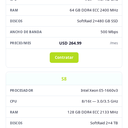
64 GB DDR4 ECC 2400 MHz
SoftRaid 2×480 GB SSD
500 Mbps
USD 264.99
/mes
Contratar
S8
Intel Xeon E5-1660v3
8/16t — 3.0/3.5 GHz
128 GB DDR4 ECC 2133 MHz
SoftRaid 2×4 TB