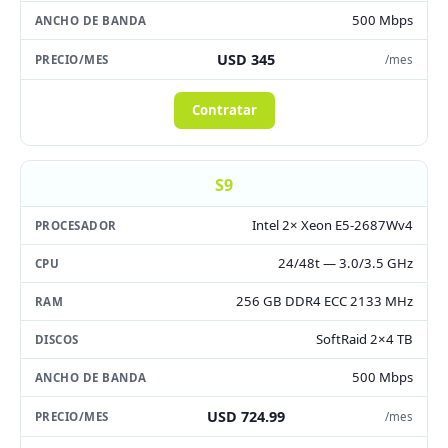
500 Mbps
USD 345
/mes
Contratar
S9
Intel 2× Xeon E5-2687Wv4
24/48t — 3.0/3.5 GHz
256 GB DDR4 ECC 2133 MHz
SoftRaid 2×4 TB
500 Mbps
USD 724.99
/mes