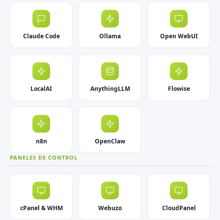
Claude Code
Ollama
Open WebUI
LocalAI
AnythingLLM
Flowise
n8n
OpenClaw
PANELES DE CONTROL
cPanel & WHM
Webuzo
CloudPanel