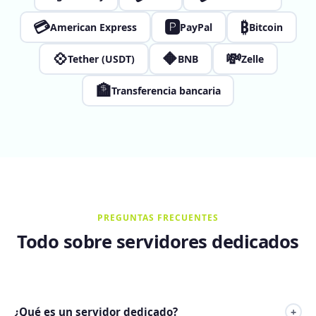
💳
🅿
₿
American Express
PayPal
Bitcoin
💠
🔶
💸
Tether (USDT)
BNB
Zelle
🏦
Transferencia bancaria
PREGUNTAS FRECUENTES
Todo sobre servidores dedicados
¿Qué es un servidor dedicado?
+