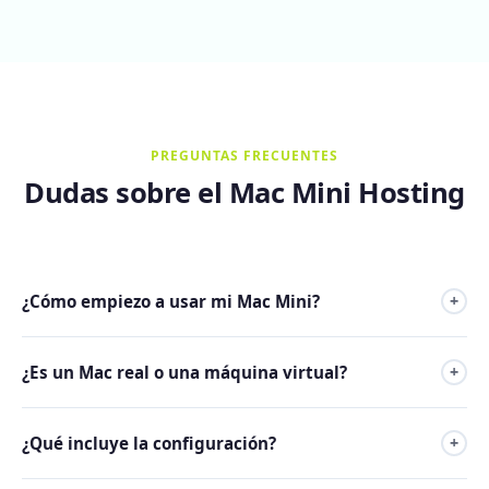
PREGUNTAS FRECUENTES
Dudas sobre el Mac Mini Hosting
¿Cómo empiezo a usar mi Mac Mini?
+
Tras contratar el servicio, recibes los datos de acceso en
¿Es un Mac real o una máquina virtual?
+
pocos minutos. Te conectas por SSH, VNC o AnyDesk y
empiezas a trabajar de inmediato.
Es un Mac Mini físico real con chip Apple M4, dedicado
¿Qué incluye la configuración?
+
exclusivamente a tu cuenta. No usamos virtualización ni
hardware compartido.