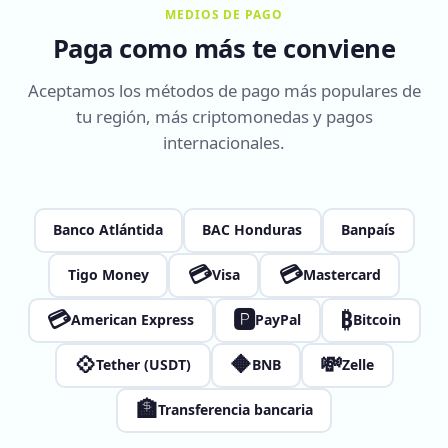
MEDIOS DE PAGO
Paga como más te conviene
Aceptamos los métodos de pago más populares de
tu región, más criptomonedas y pagos
internacionales.
Banco Atlántida
BAC Honduras
Banpaís
💳
💳
Tigo Money
Visa
Mastercard
💳
🅿
₿
American Express
PayPal
Bitcoin
💠
🔶
💸
Tether (USDT)
BNB
Zelle
🏦
Transferencia bancaria