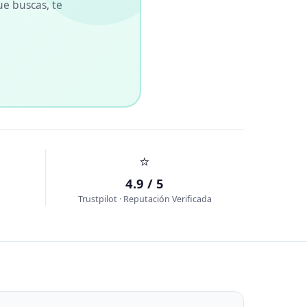
ue buscas, te
⭐
4.9 / 5
Trustpilot · Reputación Verificada