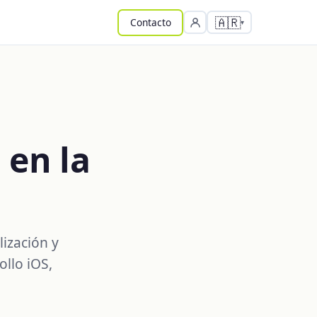
🇦🇷
Contacto
 en la
lización y
llo iOS,