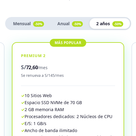
Mensual
Anual
2 años
-50%
-50%
-50%
PREMIUM 2
S/
72,60
/mes
Se renueva a S/145/mes
10 Sitios Web
Espacio SSD NVMe de 70 GB
2 GB memoria RAM
Procesadores dedicados: 2 Núcleos de CPU
E/S: 1 GB/s
Ancho de banda ilimitado