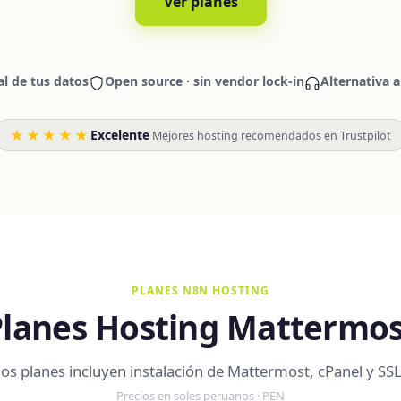
Ver planes
al de tus datos
Open source · sin vendor lock-in
Alternativa 
★★★★★
Excelente
·
Mejores hosting recomendados en Trustpilot
PLANES N8N HOSTING
Planes Hosting Mattermos
os planes incluyen instalación de Mattermost, cPanel y SSL
Precios en soles peruanos · PEN