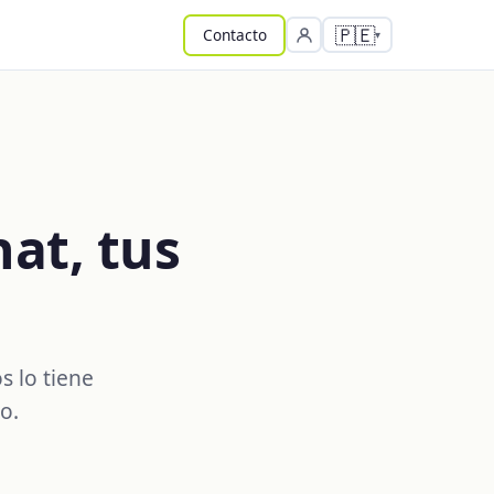
🇵🇪
Contacto
at, tus
s lo tiene
o.