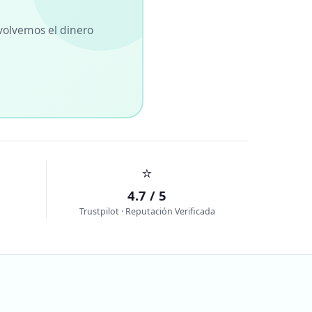
volvemos el dinero
⭐
4.7 / 5
Trustpilot · Reputación Verificada