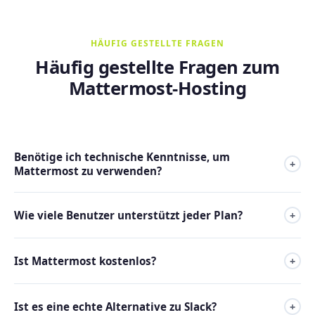
HÄUFIG GESTELLTE FRAGEN
Häufig gestellte Fragen zum
Mattermost-Hosting
Benötige ich technische Kenntnisse, um
+
Mattermost zu verwenden?
Nein. Mattermost ist vorinstalliert und konfiguriert. Ab dem
Wie viele Benutzer unterstützt jeder Plan?
+
ersten Tag können Sie Kanäle erstellen, Benutzer einladen
und sofort arbeiten.
Es gibt keine Benutzerbegrenzung pro Plan. Die
Ist Mattermost kostenlos?
+
tatsächliche Kapazität hängt von den Serverressourcen
(CPU und RAM) ab. Für große Teams empfehlen wir
Ja, Mattermost Community Edition ist Open Source und
Premium 3 oder Premium 4.
Ist es eine echte Alternative zu Slack?
+
kostenlos. Sie zahlen nur für das Hosting, auf dem es