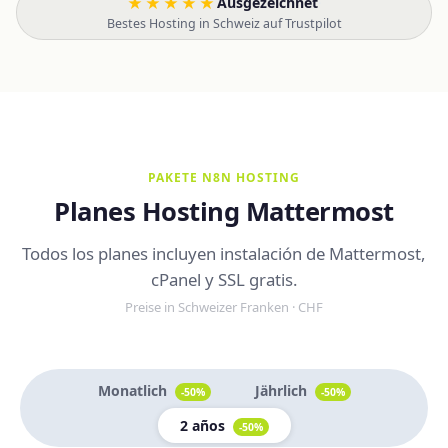
★★★★★
Ausgezeichnet
·
Bestes Hosting in Schweiz auf Trustpilot
PAKETE N8N HOSTING
Planes Hosting Mattermost
Todos los planes incluyen instalación de Mattermost,
cPanel y SSL gratis.
Preise in Schweizer Franken · CHF
Monatlich
Jährlich
-50%
-50%
2 años
-50%