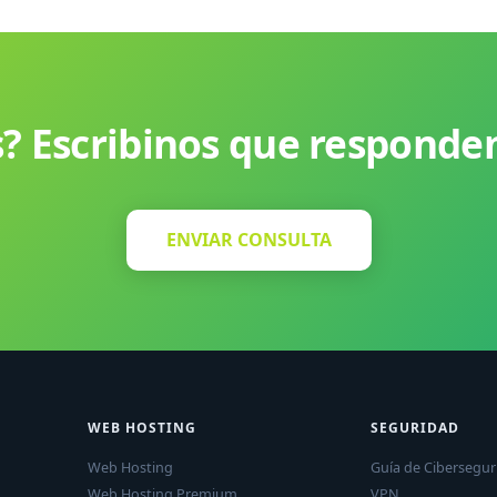
? Escribinos que responde
ENVIAR CONSULTA
WEB HOSTING
SEGURIDAD
Web Hosting
Guía de Cibersegur
Web Hosting Premium
VPN