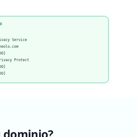
o
vacy Service

eolo.com

O]

ivacy Protect

O]

DO]
u dominio?