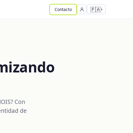
🇵🇦
Contacto
imizando
HOIS? Con
entidad de