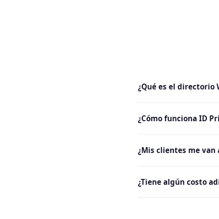
¿Qué es el directorio
El WHOIS es una base de
¿Cómo funciona ID Pr
incluyendo nombre, emai
El servicio reemplaza tu
¿Mis clientes me van 
información privada.
Sí. Los clientes te encu
¿Tiene algún costo ad
Sí, la privacidad de dom