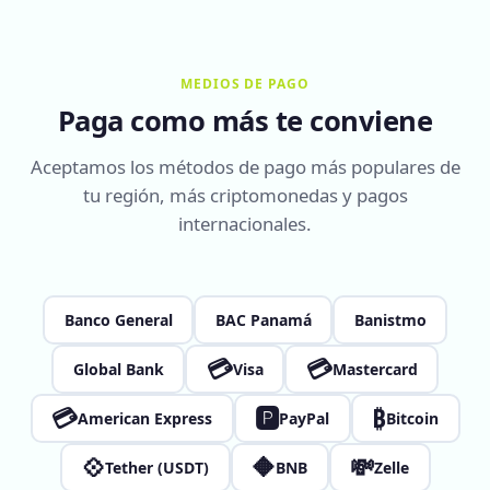
MEDIOS DE PAGO
Paga como más te conviene
Aceptamos los métodos de pago más populares de
tu región, más criptomonedas y pagos
internacionales.
Banco General
BAC Panamá
Banistmo
💳
💳
Global Bank
Visa
Mastercard
💳
🅿
₿
American Express
PayPal
Bitcoin
💠
🔶
💸
Tether (USDT)
BNB
Zelle