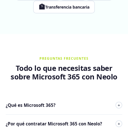
🏦
Transferencia bancaria
PREGUNTAS FRECUENTES
Todo lo que necesitas saber
sobre Microsoft 365 con Neolo
¿Qué es Microsoft 365?
+
Microsoft 365 (antes Office 365) es la suite de productividad
¿Por qué contratar Microsoft 365 con Neolo?
+
de Microsoft en la nube: Word, Excel, PowerPoint, Outlook,