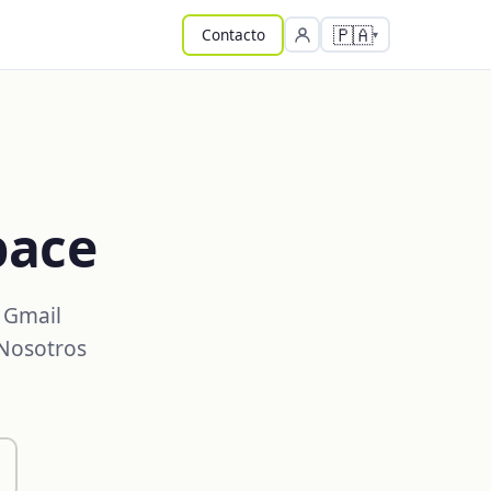
🇵🇦
Contacto
pace
 Gmail
 Nosotros