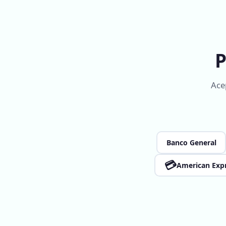
P
Ace
Banco General
💳
American Exp