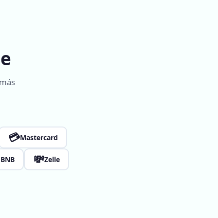
ne
 más
💳
Mastercard

💸
BNB
Zelle