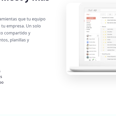
amientas que tu equipo
e tu empresa. Un solo
to compartido y
os, planillas y
s
as
po