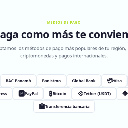
MEDIOS DE PAGO
aga como más te convie
ptamos los métodos de pago más populares de tu región,
criptomonedas y pagos internacionales.
💳
BAC Panamá
Banistmo
Global Bank
Visa
🅿
₿
💠

ress
PayPal
Bitcoin
Tether (USDT)
🏦
Transferencia bancaria