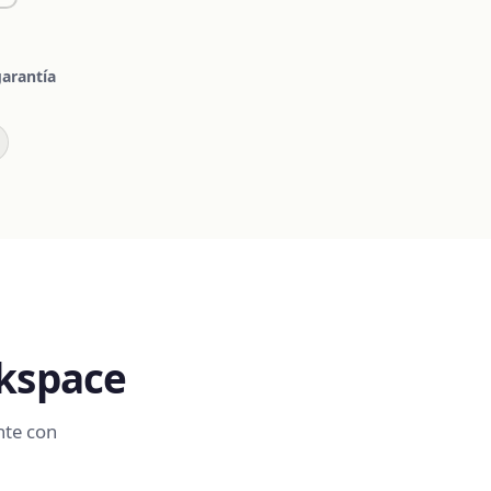
garantía
rkspace
nte con