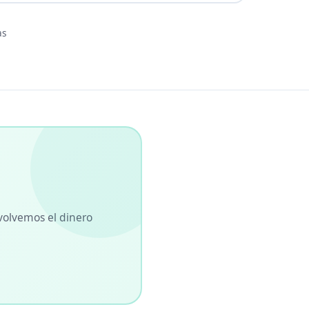
as
volvemos el dinero