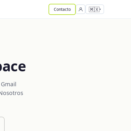
🇲🇽
Contacto
pace
 Gmail
 Nosotros