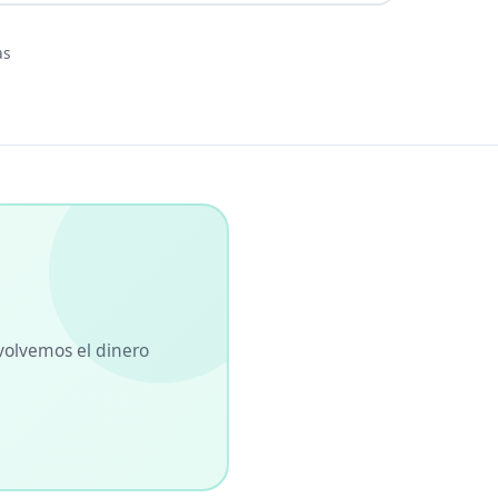
as
volvemos el dinero