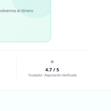
volvemos el dinero
⭐
4.7 / 5
Trustpilot · Reputación Verificada