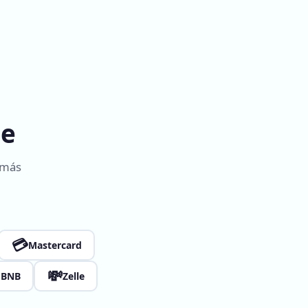
ne
 más
💳
Mastercard

💸
BNB
Zelle