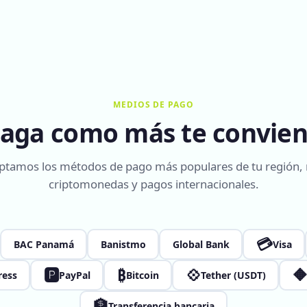
MEDIOS DE PAGO
aga como más te convie
ptamos los métodos de pago más populares de tu región,
criptomonedas y pagos internacionales.
💳
BAC Panamá
Banistmo
Global Bank
Visa
🅿
₿
💠

ress
PayPal
Bitcoin
Tether (USDT)
🏦
Transferencia bancaria