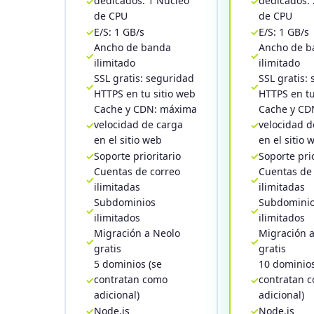
dedicados: 1 Núcleo
dedicados: 
de CPU
de CPU
E/S: 1 GB/s
E/S: 1 GB/s
Ancho de banda
Ancho de b
ilimitado
ilimitado
SSL gratis: seguridad
SSL gratis:
HTTPS en tu sitio web
HTTPS en tu
Cache y CDN: máxima
Cache y CD
velocidad de carga
velocidad d
en el sitio web
en el sitio 
Soporte prioritario
Soporte prio
Cuentas de correo
Cuentas de
ilimitadas
ilimitadas
Subdominios
Subdomini
ilimitados
ilimitados
Migración a Neolo
Migración 
gratis
gratis
5 dominios (se
10 dominios
contratan como
contratan 
adicional)
adicional)
Node.js
Node.js