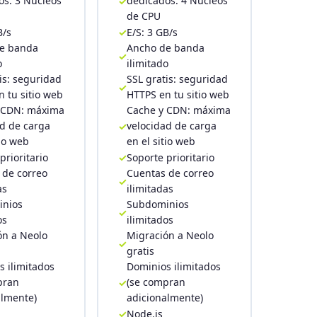
os: 3 Núcleos
dedicados: 4 Núcleos
de CPU
B/s
E/S: 3 GB/s
e banda
Ancho de banda
o
ilimitado
is: seguridad
SSL gratis: seguridad
 tu sitio web
HTTPS en tu sitio web
 CDN: máxima
Cache y CDN: máxima
ad de carga
velocidad de carga
tio web
en el sitio web
prioritario
Soporte prioritario
 de correo
Cuentas de correo
as
ilimitadas
nios
Subdominios
os
ilimitados
ón a Neolo
Migración a Neolo
gratis
 ilimitados
Dominios ilimitados
pran
(se compran
almente)
adicionalmente)
Node.js