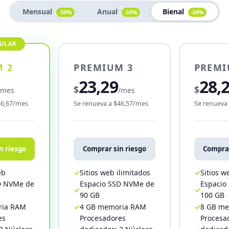
Mensual
Anual
Bienal
-50%
-50%
-50%
 2
PREMIUM 3
PREMI
23,29
28,
$
$
/mes
/mes
36,67/mes
Se renueva a $46,57/mes
Se renueva
n riesgo
Comprar sin riesgo
Comprar
eb
Sitios web ilimitados
Sitios w
D NVMe de
Espacio SSD NVMe de
Espacio
90 GB
100 GB
ria RAM
4 GB memoria RAM
8 GB m
es
Procesadores
Procesa