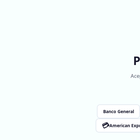
P
Ace
Banco General
💳
American Exp