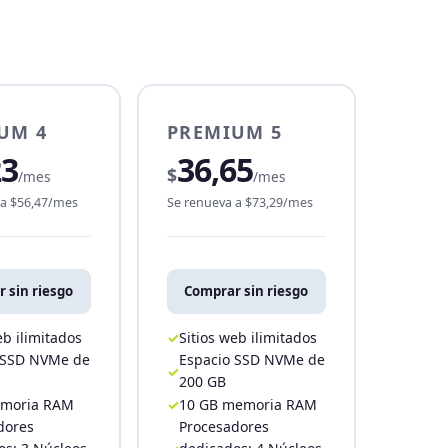
UM 4
PREMIUM 5
23
36,65
$
/mes
/mes
 a $56,47/mes
Se renueva a $73,29/mes
 sin riesgo
Comprar sin riesgo
eb ilimitados
Sitios web ilimitados
 SSD NVMe de
Espacio SSD NVMe de
200 GB
emoria RAM
10 GB memoria RAM
dores
Procesadores