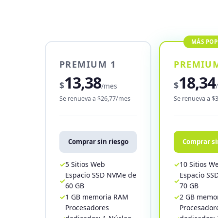
PREMIUM 1
PREMIUM
13,38
18,34
$
$
/mes
Se renueva a $26,77/mes
Se renueva a $
Comprar sin riesgo
Comprar si
5 Sitios Web
10 Sitios W
Espacio SSD NVMe de
Espacio SS
60 GB
70 GB
1 GB memoria RAM
2 GB memo
Procesadores
Procesador