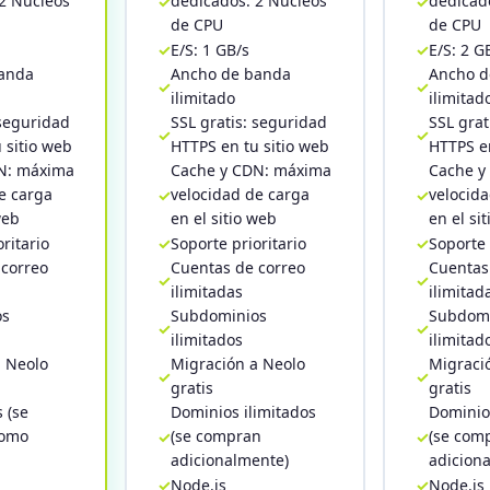
2 Núcleos
dedicados: 2 Núcleos
dedicad
de CPU
de CPU
E/S: 1 GB/s
E/S: 2 G
anda
Ancho de banda
Ancho d
ilimitado
ilimitad
 seguridad
SSL gratis: seguridad
SSL grat
 sitio web
HTTPS en tu sitio web
HTTPS en
N: máxima
Cache y CDN: máxima
Cache y
e carga
velocidad de carga
velocid
web
en el sitio web
en el si
ritario
Soporte prioritario
Soporte 
 correo
Cuentas de correo
Cuentas
ilimitadas
ilimitad
os
Subdominios
Subdomi
ilimitados
ilimitad
a Neolo
Migración a Neolo
Migraci
gratis
gratis
 (se
Dominios ilimitados
Dominios
como
(se compran
(se com
adicionalmente)
adicion
Node.js
Node.js