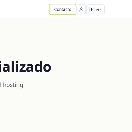
🇵🇦
Contacto
ializado
l hosting