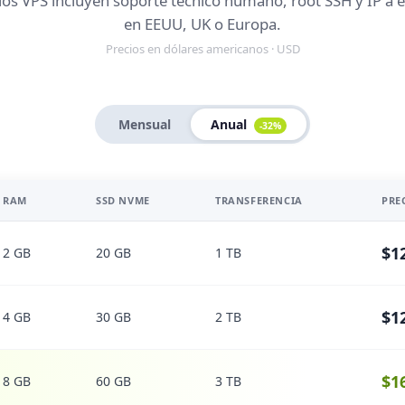
los VPS incluyen soporte técnico humano, root SSH y IP a e
en EEUU, UK o Europa.
Precios en dólares americanos · USD
Mensual
Anual
-32%
RAM
SSD NVME
TRANSFERENCIA
PRE
$1
2 GB
20 GB
1 TB
$1
4 GB
30 GB
2 TB
$1
8 GB
60 GB
3 TB