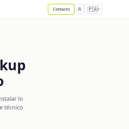
🇵🇦
Contacto
ckup
o
stalar lo
e técnico