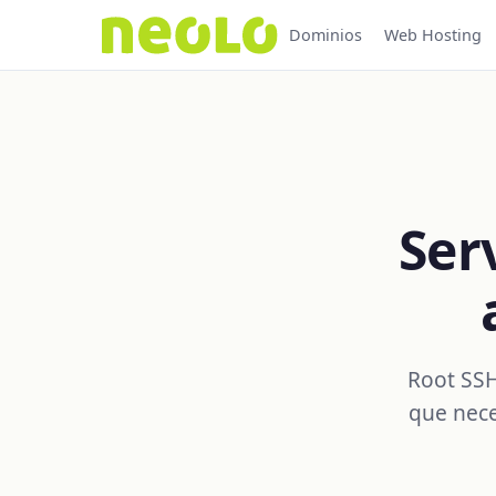
Dominios
Web Hosting
Ser
Root SSH
que nece