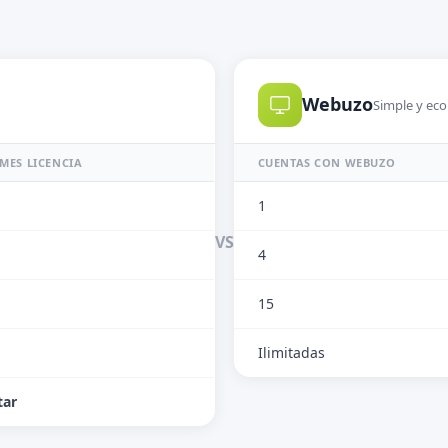
Webuzo
Simple y ec
MES LICENCIA
CUENTAS CON WEBUZO
1
VS
4
15
Ilimitadas
tar