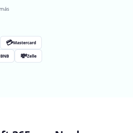
 más
💳
Mastercard

💸
BNB
Zelle