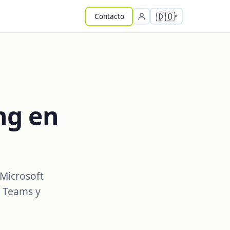
🇩🇴
Contacto
ng en
 Microsoft
, Teams y