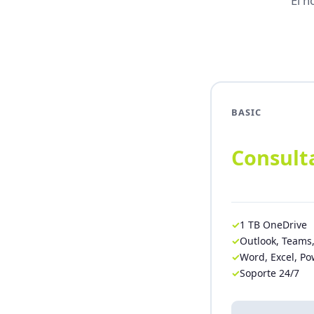
El h
BASIC
Consult
1 TB OneDrive
Outlook, Teams
Word, Excel, P
Soporte 24/7