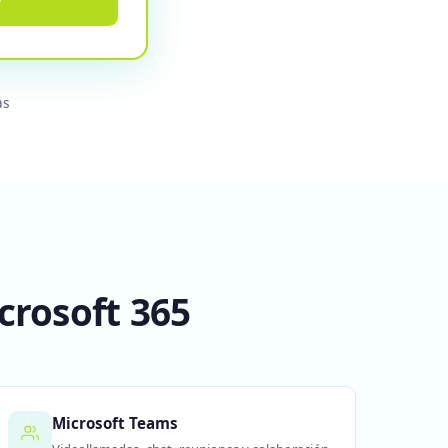
r
as
crosoft 365
Microsoft Teams