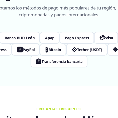
ptamos los métodos de pago más populares de tu región,
criptomonedas y pagos internacionales.
💳
Banco BHD León
Apap
Pago Express
Visa
🅿
₿
💠

ress
PayPal
Bitcoin
Tether (USDT)
🏦
Transferencia bancaria
PREGUNTAS FRECUENTES