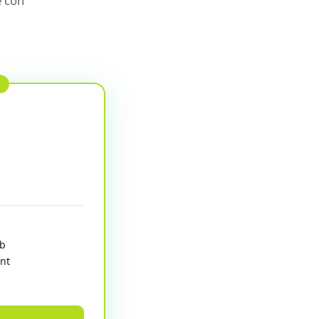
e con
eb
nt