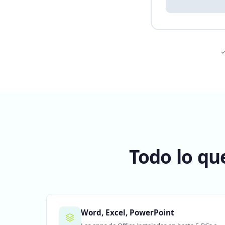
✓
Todo lo qu
Word, Excel, PowerPoint