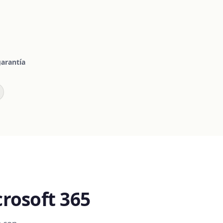
garantía
crosoft 365