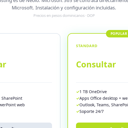
osting es de Neolo. Microsoft 365 se contrata directament
Microsoft. Instalación y configuración incluidas.
Precios en pesos dominicanos · DOP
STANDARD
ar
Consultar
1 TB OneDrive
, SharePoint
Apps Office desktop + w
owerPoint web
Outlook, Teams, SharePoi
Soporte 24/7