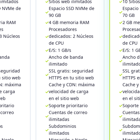
ilimitados
Sitios web ilimitados
10 Sitio
D NVMe de
Espacio SSD NVMe de
Espacio
90 GB
70 GB
ria RAM
4 GB memoria RAM
2 GB m
es
Procesadores
Procesa
3 Núcleos
dedicados: 2 Núcleos
dedicad
de CPU
de CPU
E/S: 1 GB/s
E/S: 1 G
anda
Ancho de banda
Ancho d
ilimitado
ilimitad
 seguridad
SSL gratis: seguridad
SSL grat
 sitio web
HTTPS en tu sitio web
HTTPS en
N: máxima
Cache y CDN: máxima
Cache y
e carga
velocidad de carga
velocid
web
en el sitio web
en el si
ritario
Soporte prioritario
Soporte 
 correo
Cuentas de correo
Cuentas
ilimitadas
ilimitad
os
Subdominios
Subdomi
ilimitados
ilimitad
a Neolo
Migración a Neolo
Migraci