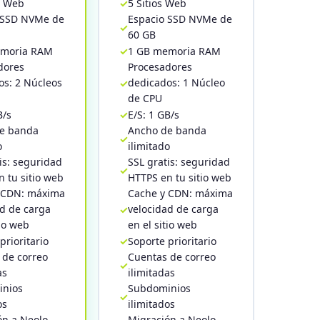
s Web
5 Sitios Web
 SSD NVMe de
Espacio SSD NVMe de
60 GB
emoria RAM
1 GB memoria RAM
dores
Procesadores
os: 2 Núcleos
dedicados: 1 Núcleo
de CPU
B/s
E/S: 1 GB/s
e banda
Ancho de banda
o
ilimitado
is: seguridad
SSL gratis: seguridad
 tu sitio web
HTTPS en tu sitio web
 CDN: máxima
Cache y CDN: máxima
ad de carga
velocidad de carga
tio web
en el sitio web
prioritario
Soporte prioritario
 de correo
Cuentas de correo
as
ilimitadas
nios
Subdominios
os
ilimitados
ón a Neolo
Migración a Neolo