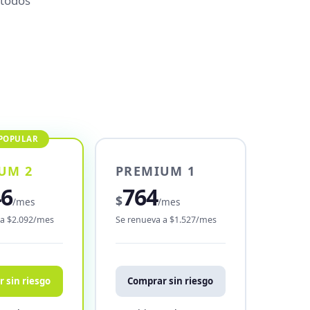
 todos
UM 2
PREMIUM 1
46
764
$
/mes
/mes
 a $2.092/mes
Se renueva a $1.527/mes
 sin riesgo
Comprar sin riesgo