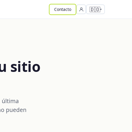
🇩🇴
Contacto
 sitio
 última
 no pueden