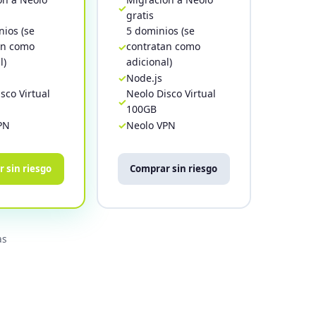
gratis
ios (se
5 dominios (se
an como
contratan como
l)
adicional)
Node.js
sco Virtual
Neolo Disco Virtual
100GB
PN
Neolo VPN
 sin riesgo
Comprar sin riesgo
as