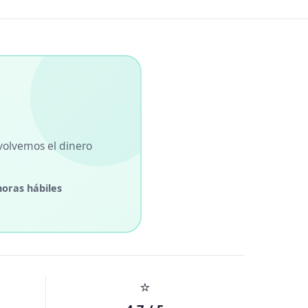
volvemos el dinero
horas hábiles
⭐