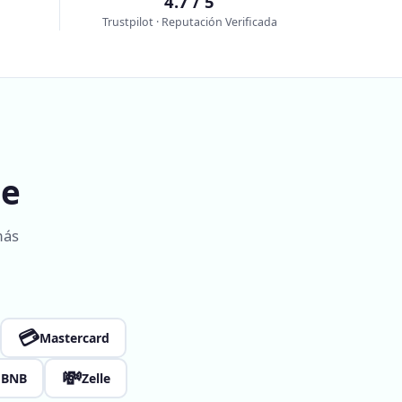
4.7 / 5
Trustpilot · Reputación Verificada
ne
más
💳
Mastercard

💸
BNB
Zelle