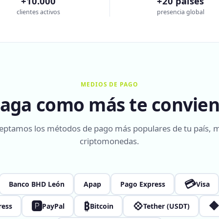
+10.000
+20 países
clientes activos
presencia global
MEDIOS DE PAGO
aga como más te convie
eptamos los métodos de pago más populares de tu país, 
criptomonedas.
💳
Banco BHD León
Apap
Pago Express
Visa
🅿
₿
💠

ress
PayPal
Bitcoin
Tether (USDT)