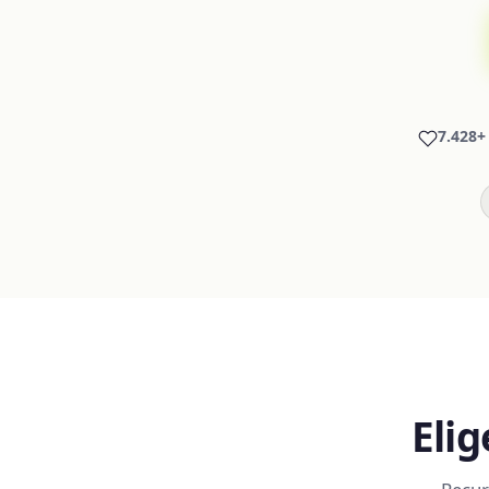
7.428+
Eli