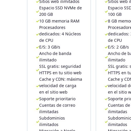
Sitios web ilimitados
Sitios web 
Espacio SSD NVMe de
Espacio SS
200 GB
100 GB
10 GB memoria RAM
8 GB memo
Procesadores
Procesador
dedicados: 4 Núcleos
dedicados: 
de CPU
de CPU
E/S: 3 GB/s
E/S: 2 GB/s
Ancho de banda
Ancho de b
ilimitado
ilimitado
SSL gratis: seguridad
SSL gratis:
HTTPS en tu sitio web
HTTPS en tu
Cache y CDN: máxima
Cache y CD
velocidad de carga
velocidad d
en el sitio web
en el sitio 
Soporte prioritario
Soporte prio
Cuentas de correo
Cuentas de
ilimitadas
ilimitadas
Subdominios
Subdomini
ilimitados
ilimitados
Migración a Neolo
Migración 