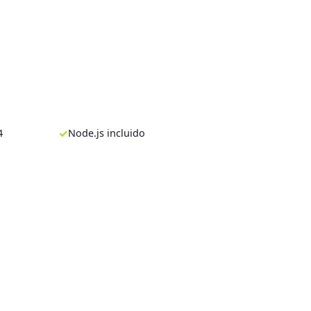
✓
4
Node.js incluido