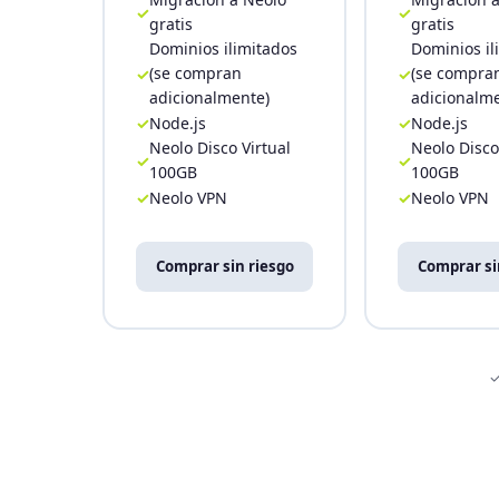
gratis
gratis
Dominios ilimitados
Dominios il
(se compran
(se compra
adicionalmente)
adicionalm
Node.js
Node.js
Neolo Disco Virtual
Neolo Disco
100GB
100GB
Neolo VPN
Neolo VPN
Comprar sin riesgo
Comprar si
✓