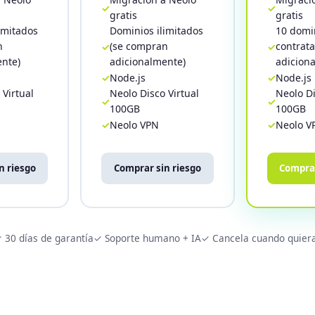
gratis
gratis
imitados
Dominios ilimitados
10 domin
n
(se compran
contrat
ente)
adicionalmente)
adiciona
Node.js
Node.js
 Virtual
Neolo Disco Virtual
Neolo Di
100GB
100GB
Neolo VPN
Neolo V
n riesgo
Comprar sin riesgo
Comprar
 30 días de garantía
✓ Soporte humano + IA
✓ Cancela cuando quier