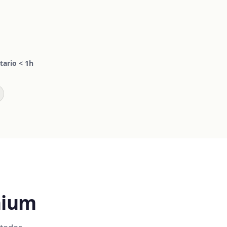
tario < 1h
mium