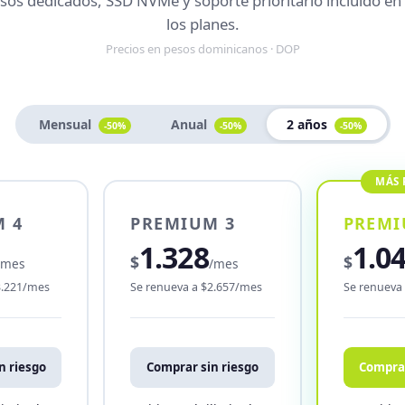
sos dedicados, SSD NVMe y soporte prioritario incluido en
los planes.
Precios en pesos dominicanos · DOP
Mensual
Anual
2 años
-50%
-50%
-50%
 4
PREMIUM 3
PREMI
1.328
1.0
$
$
/mes
/mes
3.221/mes
Se renueva a $2.657/mes
Se renueva
n riesgo
Comprar sin riesgo
Comprar