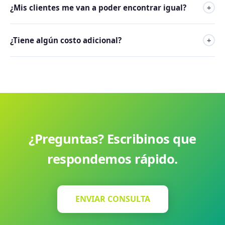
¿Mis clientes me van a poder encontrar igual?
+
proveedor proxy en el registro público, manteniendo tu
información privada.
Sí. Los clientes te encuentran a través del contenido de tu
¿Tiene algún costo adicional?
+
sitio web, no del directorio WHOIS.
Sí, la privacidad de dominio tiene un pequeño arancel
anual adicional al costo del dominio.
¿Preguntas? Escribinos que
respondemos rápido.
ENVIAR CONSULTA