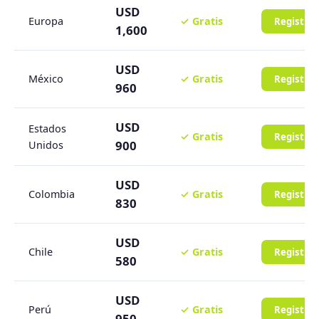
USD
Europa
✓ Gratis
Registra
1,600
USD
México
✓ Gratis
Registra
960
USD
Estados
✓ Gratis
Registra
900
Unidos
USD
Colombia
✓ Gratis
Registra
830
USD
Chile
✓ Gratis
Registra
580
USD
Perú
✓ Gratis
Registra
950