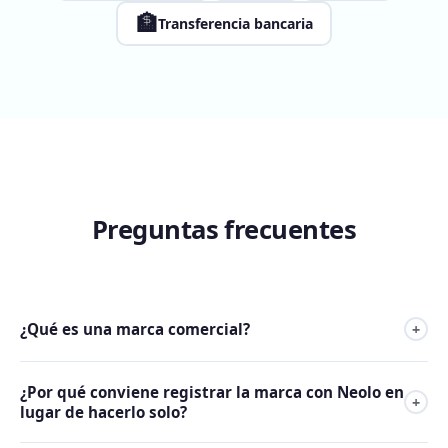
🏦
Transferencia bancaria
Preguntas frecuentes
¿Qué es una marca comercial?
+
Un signo con capacidad claramente diferenciable que
¿Por qué conviene registrar la marca con Neolo en
permite distinguir los servicios o productos de una
+
lugar de hacerlo solo?
empresa de los demás.