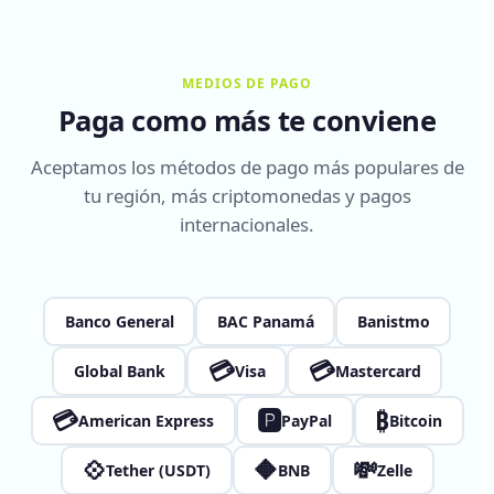
MEDIOS DE PAGO
Paga como más te conviene
Aceptamos los métodos de pago más populares de
tu región, más criptomonedas y pagos
internacionales.
Banco General
BAC Panamá
Banistmo
💳
💳
Global Bank
Visa
Mastercard
💳
🅿
₿
American Express
PayPal
Bitcoin
💠
🔶
💸
Tether (USDT)
BNB
Zelle