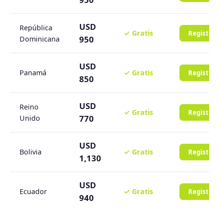
USD
República
✓ Gratis
Registra
950
Dominicana
USD
Panamá
✓ Gratis
Registra
850
USD
Reino
✓ Gratis
Registra
770
Unido
USD
Bolivia
✓ Gratis
Registra
1,130
USD
Ecuador
✓ Gratis
Registra
940