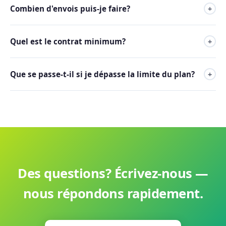
Combien d'envois puis-je faire?
+
Les envois sont illimités dans tous les plans jusqu'à 100 000
Quel est le contrat minimum?
+
contacts. Les contacts ont une limite selon le plan choisi.
Il n'y a pas d'engagement minimum. Vous pouvez annuler
Que se passe-t-il si je dépasse la limite du plan?
+
quand vous le souhaitez.
En quelques minutes, nous mettons à niveau votre plan et
vous continuez à envoyer sans problème.
Des questions? Écrivez-nous —
nous répondons rapidement.