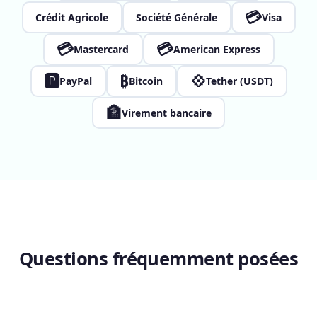
💳
Crédit Agricole
Société Générale
Visa
💳
💳
Mastercard
American Express
🅿
₿
💠
PayPal
Bitcoin
Tether (USDT)
🏦
Virement bancaire
Questions fréquemment posées