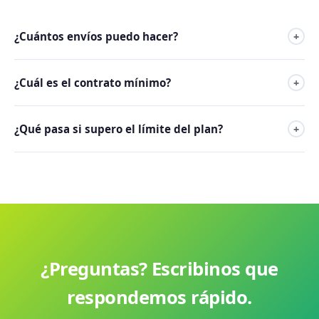
¿Cuántos envíos puedo hacer?
+
Los envíos son ilimitados en todos los planes hasta 100.000
¿Cuál es el contrato mínimo?
+
contactos. Los contactos sí tienen límite según el plan
elegido.
No hay contratación mínima. Puedes cancelar cuando
¿Qué pasa si supero el límite del plan?
+
quieras.
En minutos hacemos el upgrade de tu plan y continuás
enviando sin problemas.
¿Preguntas? Escribinos que
respondemos rápido.