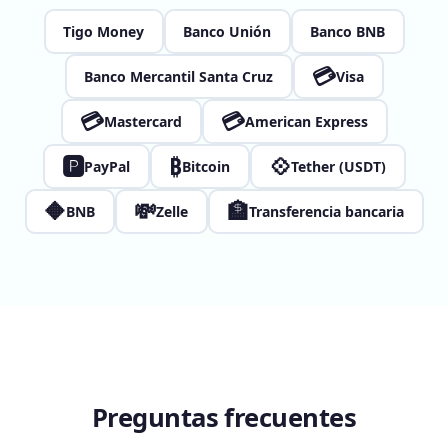
Tigo Money
Banco Unión
Banco BNB
💳
Banco Mercantil Santa Cruz
Visa
💳
💳
Mastercard
American Express
🅿
₿
💠
PayPal
Bitcoin
Tether (USDT)
🔶
💸
🏦
BNB
Zelle
Transferencia bancaria
Preguntas frecuentes