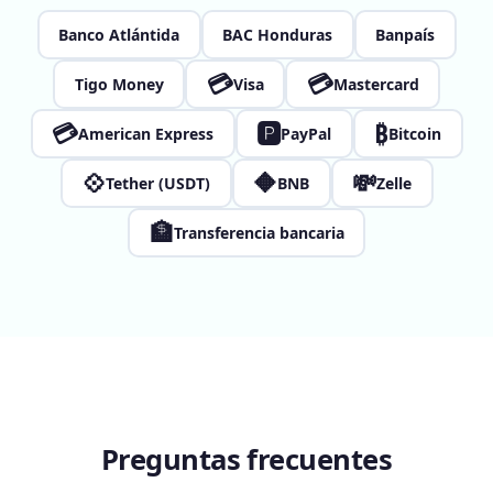
Banco Atlántida
BAC Honduras
Banpaís
💳
💳
Tigo Money
Visa
Mastercard
💳
🅿
₿
American Express
PayPal
Bitcoin
💠
🔶
💸
Tether (USDT)
BNB
Zelle
🏦
Transferencia bancaria
Preguntas frecuentes