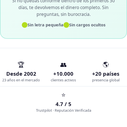
Si no quedas conforme dentro de los primeros 30
días, te devolvemos el dinero completo. Sin
preguntas, sin burocracia.
✓
✓
Sin letra pequeña
Sin cargos ocultos
🏆
👥
🌎
Desde 2002
+10.000
+20 países
23 años en el mercado
clientes activos
presencia global
⭐
4.7 / 5
Trustpilot · Reputación Verificada