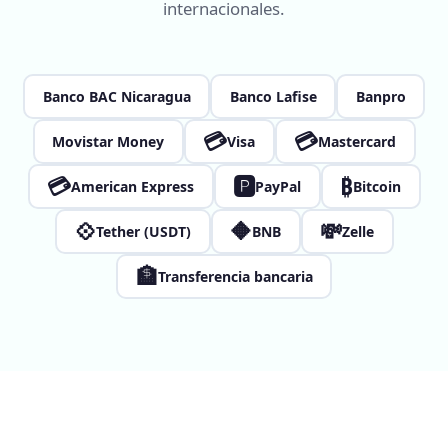
internacionales.
Banco BAC Nicaragua
Banco Lafise
Banpro
💳
💳
Movistar Money
Visa
Mastercard
💳
🅿
₿
American Express
PayPal
Bitcoin
💠
🔶
💸
Tether (USDT)
BNB
Zelle
🏦
Transferencia bancaria