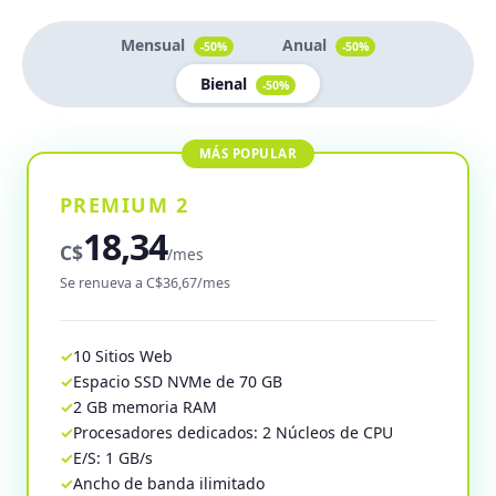
Mensual
Anual
-50%
-50%
Bienal
-50%
PREMIUM 2
18,34
C$
/mes
Se renueva a C$36,67/mes
10 Sitios Web
Espacio SSD NVMe de 70 GB
2 GB memoria RAM
Procesadores dedicados: 2 Núcleos de CPU
E/S: 1 GB/s
Ancho de banda ilimitado