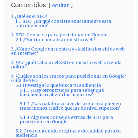
Contenidos
ocultar
1
¿Qué es el SEO?
1.1
SEO: ¿En qué consiste exactamente esta
optimización?
2
SEO: Consejos para posicionar en Google
2.1
¿Podrían penalizar mi sitio web?
3
¿Cómo Google encuentra y clasifica los sitios web
en Internet?
4
¿Por qué trabajar el SEO en mi sitio web o tienda
online?
5
¿Cuáles son los trucos para posicionar en Google?
Guía de SEO
5.1
Investiga lo que busca tu audiencia
5.1.1
¿Hay otros trucos para saber qué
búsquedas realizan los usuarios?
5.1.2
¿Las palabras clave de larga cola pueden
traer menos tráfico que las de nivel superior?
5.1.3
Algunos consejos extras de SEO para
posicionar en Google
5.2
Crea contenido original y de calidad para tu
audiencia