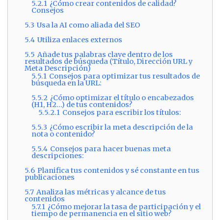
5.2.1
¿Cómo crear contenidos de calidad?
Consejos
5.3
Usa la AI como aliada del SEO
5.4
Utiliza enlaces externos
5.5
Añade tus palabras clave dentro de los
resultados de búsqueda (Título, Dirección URL y
Meta Descripción)
5.5.1
Consejos para optimizar tus resultados de
búsqueda en la URL:
5.5.2
¿Cómo optimizar el título o encabezados
(H1, H2…) de tus contenidos?
5.5.2.1
Consejos para escribir los títulos:
5.5.3
¿Cómo escribir la meta descripción de la
nota o contenido?
5.5.4
Consejos para hacer buenas meta
descripciones:
5.6
Planifica tus contenidos y sé constante en tus
publicaciones
5.7
Analiza las métricas y alcance de tus
contenidos
5.7.1
¿Cómo mejorar la tasa de participación y el
tiempo de permanencia en el sitio web?