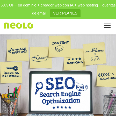
50% OFF en dominio + creador web con IA + web hosting + cuentas
de email
VER PLANES