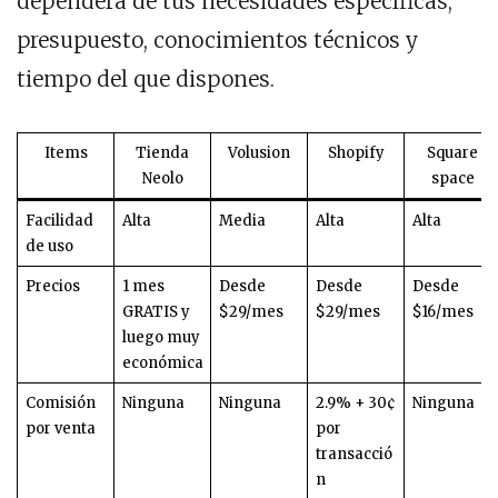
dependerá de tus necesidades específicas,
presupuesto, conocimientos técnicos y
tiempo del que dispones.
Items
Tienda
Volusion
Shopify
Square
Neolo
space
Facilidad
Alta
Media
Alta
Alta
de uso
Precios
1 mes
Desde
Desde
Desde
GRATIS y
$29/mes
$29/mes
$16/mes
luego muy
económica
Comisión
Ninguna
Ninguna
2.9% + 30¢
Ninguna
por venta
por
transacció
n