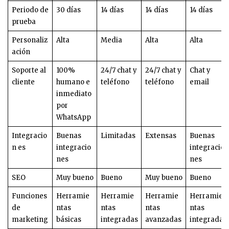
Periodo de
30 días
14 días
14 días
14 días
prueba
Personaliz
Alta
Media
Alta
Alta
ación
Soporte al
100%
24/7 chat y
24/7 chat y
Chat y
cliente
humano e
teléfono
teléfono
email
inmediato
por
WhatsApp
Integracio
Buenas
Limitadas
Extensas
Buenas
n es
integracio
integracio
nes
nes
SEO
Muy bueno
Bueno
Muy bueno
Bueno
Funciones
Herramie
Herramie
Herramie
Herramie
de
ntas
ntas
ntas
ntas
marketing
básicas
integradas
avanzadas
integradas