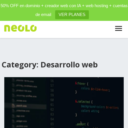
50% OFF en dominio + creador web con IA + web hosting + cuentas
de email
VER PLANES
Category: Desarrollo web