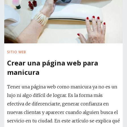
SITIO WEB
Crear una página web para
manicura
Tener una página web como manicura ya no es un
lujo ni algo difícil de lograr. Es la forma más
efectiva de diferenciarte, generar confianza en
nuevas clientas y aparecer cuando alguien busca el
servicio en tu ciudad. En este artículo se explica qué