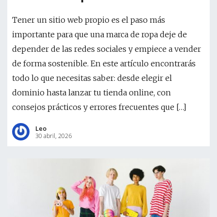
Tener un sitio web propio es el paso más
importante para que una marca de ropa deje de
depender de las redes sociales y empiece a vender
de forma sostenible. En este artículo encontrarás
todo lo que necesitas saber: desde elegir el
dominio hasta lanzar tu tienda online, con
consejos prácticos y errores frecuentes que […]
Leo
30 abril, 2026