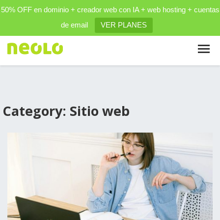
50% OFF en dominio + creador web con IA + web hosting + cuentas
de email
VER PLANES
Category: Sitio web