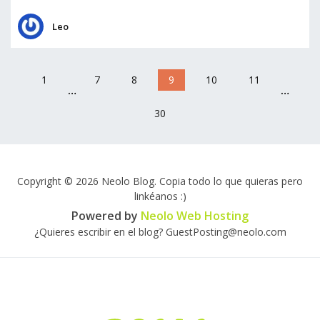
Leo
1
7
8
9
10
11
…
…
30
Copyright © 2026 Neolo Blog. Copia todo lo que quieras pero
linkéanos :)
Powered by
Neolo Web Hosting
¿Quieres escribir en el blog? GuestPosting@neolo.com