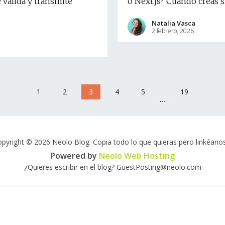
valida y transmite
o Next.js? Cuando creas s
Natalia Vasca
2 febrero, 2026
1
2
3
4
5
19
…
pyright © 2026 Neolo Blog. Copia todo lo que quieras pero linkéanos
Powered by
Neolo Web Hosting
¿Quieres escribir en el blog? GuestPosting@neolo.com