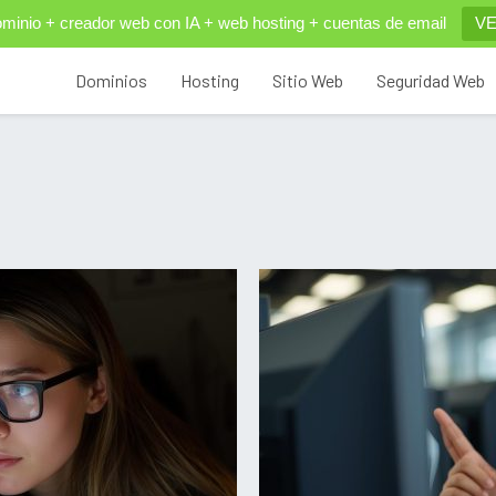
inio + creador web con IA + web hosting + cuentas de email
VE
Dominios
Hosting
Sitio Web
Seguridad Web