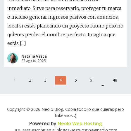
inmediato. Sirve para reservarlo, proteger tu marca
o incluso generar ingresos pasivos con anuncios,
ideal si estás planeando un proyecto futuro pero no
quieres perder el nombre perfecto. Imagina que
estás […]
Natalia Vasca
27 agosto, 2025
1
2
3
4
5
6
48
…
Copyright © 2026 Neolo Blog. Copia todo lo que quieras pero
linkéanos :)
Powered by
Neolo Web Hosting
¿Quieres escribir en el blog? GuestPosting@neolo.com