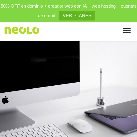
50% OFF en dominio + creador web con IA + web hosting + cuentas
de email
VER PLANES