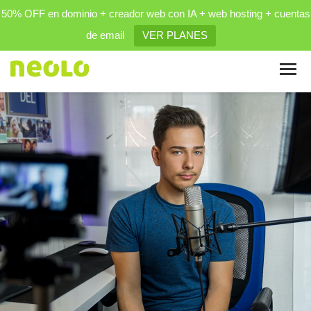
50% OFF en dominio + creador web con IA + web hosting + cuentas
de email
VER PLANES