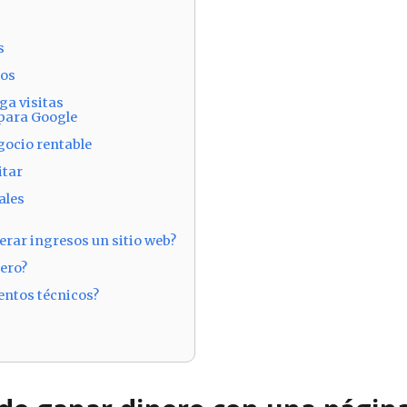
s
tos
ga visitas
 para Google
gocio rentable
itar
ales
rar ingresos un sitio web?
nero?
entos técnicos?