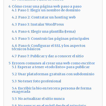
4
Cómo crear una página web paso a paso
4.1
Paso 1: Elegir un nombre de dominio
4.2
Paso 2: Contratar un hosting web
4.3
Paso 3: Instalar WordPress
4.4
Paso 4: Elegir una plantilla (tema)
4.5
Paso 5: Construir las páginas principales
4.6
Paso 6: Configurar el SSL y los aspectos
técnicos básicos
4.7
Paso 7: Publicar y dar a conocer el sitio
5
Errores comunes al crear una web como escritor
5.1
Esperar a tener «todo listo» para publicar
5.2
Usar plataformas gratuitas con subdominio
5.3
No tener foto profesional
5.4
Escribir la bio en tercera persona de forma
exagerada
5.5
No actualizar el sitio nunca
5.6
No pensar en el móvil desde el principio