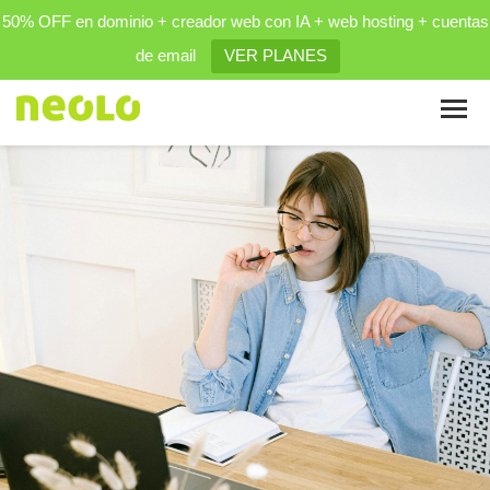
50% OFF en dominio + creador web con IA + web hosting + cuentas
de email
VER PLANES