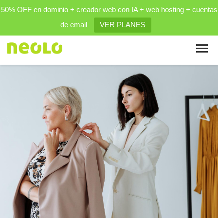
50% OFF en dominio + creador web con IA + web hosting + cuentas
de email
VER PLANES