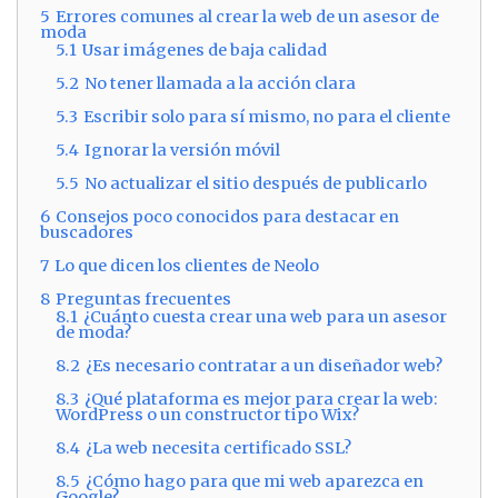
5
Errores comunes al crear la web de un asesor de
moda
5.1
Usar imágenes de baja calidad
5.2
No tener llamada a la acción clara
5.3
Escribir solo para sí mismo, no para el cliente
5.4
Ignorar la versión móvil
5.5
No actualizar el sitio después de publicarlo
6
Consejos poco conocidos para destacar en
buscadores
7
Lo que dicen los clientes de Neolo
8
Preguntas frecuentes
8.1
¿Cuánto cuesta crear una web para un asesor
de moda?
8.2
¿Es necesario contratar a un diseñador web?
8.3
¿Qué plataforma es mejor para crear la web:
WordPress o un constructor tipo Wix?
8.4
¿La web necesita certificado SSL?
8.5
¿Cómo hago para que mi web aparezca en
Google?