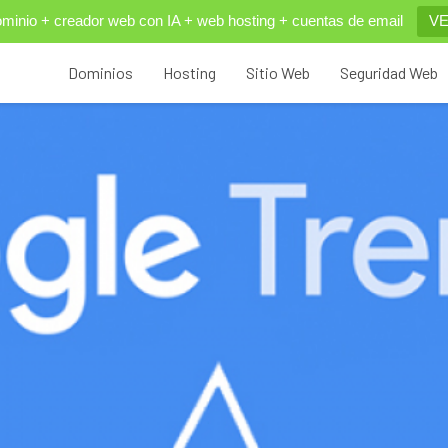
inio + creador web con IA + web hosting + cuentas de email
VE
Dominios
Hosting
Sitio Web
Seguridad Web