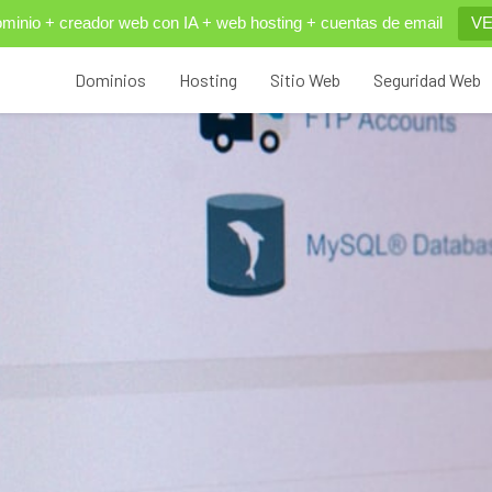
inio + creador web con IA + web hosting + cuentas de email
VE
Dominios
Hosting
Sitio Web
Seguridad Web