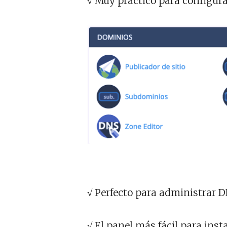
√ Muy práctico para configur
√ Perfecto para administrar D
√ El panel más fácil para inst