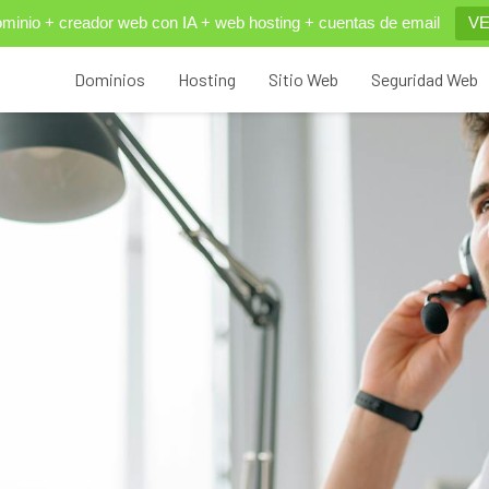
inio + creador web con IA + web hosting + cuentas de email
VE
Dominios
Hosting
Sitio Web
Seguridad Web