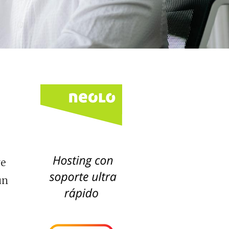
ve
un