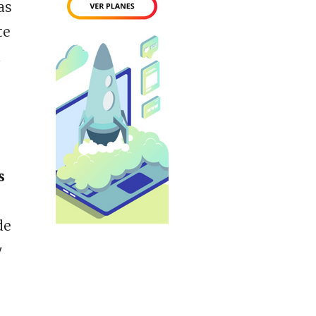
as
te
a
s
de
y