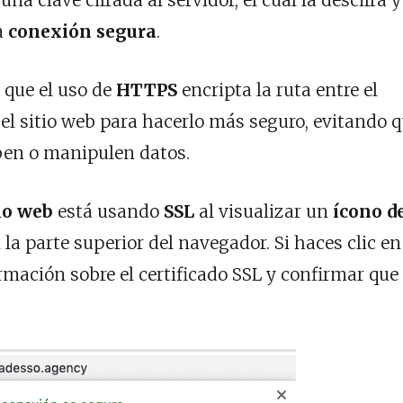
una clave cifrada al servidor, el cual la descifra y
a
conexión segura
.
 que el uso de
HTTPS
encripta la ruta entre el
el sitio web para hacerlo más seguro, evitando 
ben o manipulen datos.
tio web
está usando
SSL
al visualizar un
ícono d
la parte superior del navegador. Si haces clic en
mación sobre el certificado SSL y confirmar que