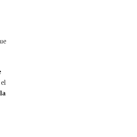
que
e
 el
la