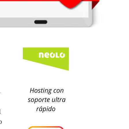
s
l
b