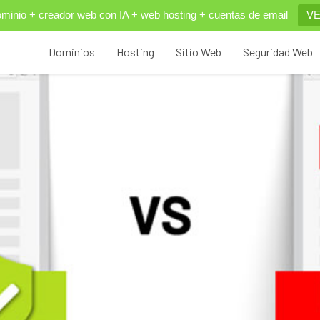
inio + creador web con IA + web hosting + cuentas de email
VE
Dominios
Hosting
Sitio Web
Seguridad Web