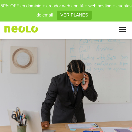
50% OFF en dominio + creador web con IA + web hosting + cuentas
de email
VER PLANES