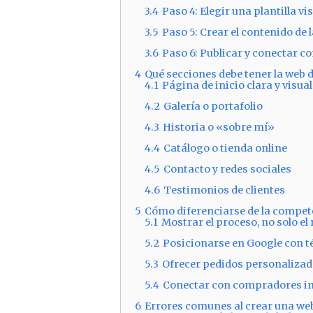
3.4
Paso 4: Elegir una plantilla vi
3.5
Paso 5: Crear el contenido de
3.6
Paso 6: Publicar y conectar c
4
Qué secciones debe tener la web 
4.1
Página de inicio clara y visual
4.2
Galería o portafolio
4.3
Historia o «sobre mí»
4.4
Catálogo o tienda online
4.5
Contacto y redes sociales
4.6
Testimonios de clientes
5
Cómo diferenciarse de la compet
5.1
Mostrar el proceso, no solo el
5.2
Posicionarse en Google con t
5.3
Ofrecer pedidos personalizad
5.4
Conectar con compradores in
6
Errores comunes al crear una we