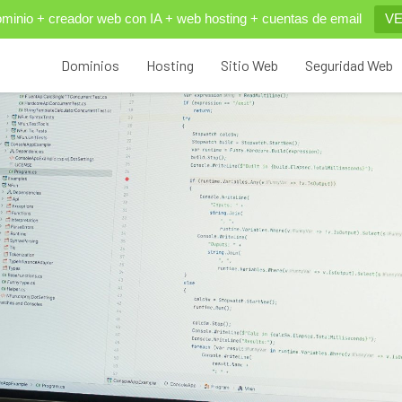
inio + creador web con IA + web hosting + cuentas de email
VE
Dominios
Hosting
Sitio Web
Seguridad Web