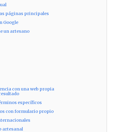
sual
 las páginas principales
on Google
de un artesano
encia con una web propia
 resultado
érminos específicos
os con formulario propio
ternacionales
b artesanal