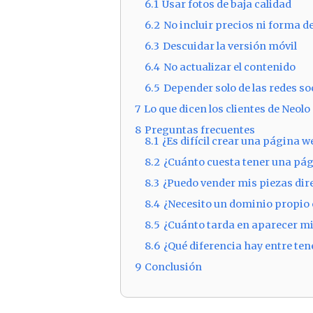
6.1
Usar fotos de baja calidad
6.2
No incluir precios ni forma d
6.3
Descuidar la versión móvil
6.4
No actualizar el contenido
6.5
Depender solo de las redes soc
7
Lo que dicen los clientes de Neolo
8
Preguntas frecuentes
8.1
¿Es difícil crear una página w
8.2
¿Cuánto cuesta tener una pá
8.3
¿Puedo vender mis piezas dir
8.4
¿Necesito un dominio propio 
8.5
¿Cuánto tarda en aparecer mi
8.6
¿Qué diferencia hay entre ten
9
Conclusión