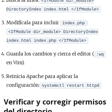
Busca la línea:
<IfModule dir_module>
DirectoryIndex index.html </IfModule>
Modifícala para incluir
:
index.php
<IfModule dir_module> DirectoryIndex
index.html index.php </IfModule>
Guarda los cambios y cierra el editor (
:wq
en Vim).
Reinicia Apache para aplicar la
configuración:
systemctl restart httpd
Verificar y corregir permisos
del directorio