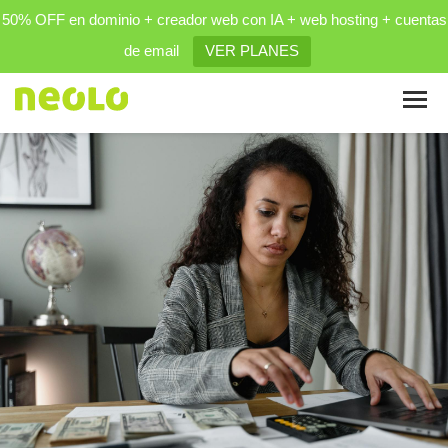
50% OFF en dominio + creador web con IA + web hosting + cuentas
de email
VER PLANES