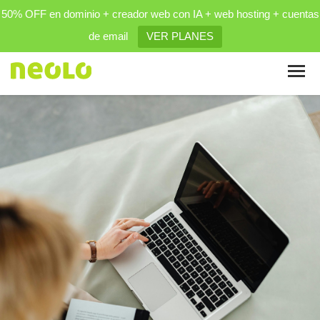
50% OFF en dominio + creador web con IA + web hosting + cuentas
de email
VER PLANES