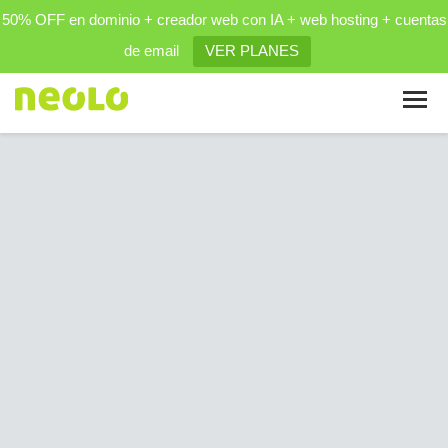
50% OFF en dominio + creador web con IA + web hosting + cuentas
de email
VER PLANES