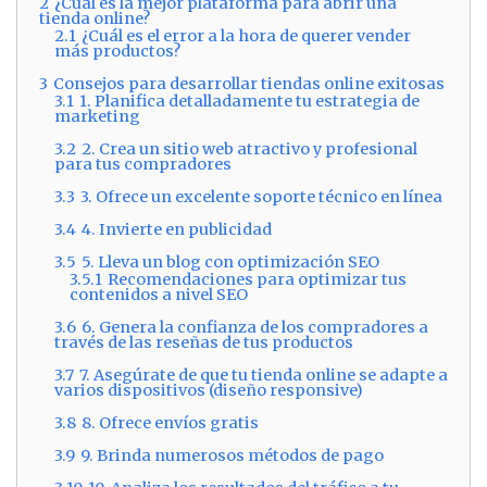
2
¿Cuál es la mejor plataforma para abrir una
tienda online?
2.1
¿Cuál es el error a la hora de querer vender
más productos?
3
Consejos para desarrollar tiendas online exitosas
3.1
1. Planifica detalladamente tu estrategia de
marketing
3.2
2. Crea un sitio web atractivo y profesional
para tus compradores
3.3
3. Ofrece un excelente soporte técnico en línea
3.4
4. Invierte en publicidad
3.5
5. Lleva un blog con optimización SEO
3.5.1
Recomendaciones para optimizar tus
contenidos a nivel SEO
3.6
6. Genera la confianza de los compradores a
través de las reseñas de tus productos
3.7
7. Asegúrate de que tu tienda online se adapte a
varios dispositivos (diseño responsive)
3.8
8. Ofrece envíos gratis
3.9
9. Brinda numerosos métodos de pago